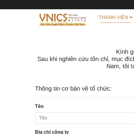
HỘI NGHỊ/HỘI THẢO
Thành viên
Tin tức
THÀNH VIÊN
Dành cho cá nhân
HỘI NGHỊ/HỘI THẢO 2024
Tin Nội Bộ
Dành cho tổ chức
HỘI NGHỊ/HỘI THẢO 2025
Tin Công Nghệ Khoa Học
Kính g
HỘI NGHỊ/HỘI THẢO 2026
Sau khi nghiên cứu tôn chỉ, mục đí
Nam, tôi 
Thông tin cơ bản về tổ chức:
Tên
Địa chỉ công ty