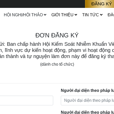
ĐĂNG KÝ
HỘI NGHỊ/HỘI THẢO
GIỚI THIỆU
TIN TỨC
ĐÀ
ĐƠN ĐĂNG KÝ
ửi: Ban chấp hành Hội Kiểm Soát Nhiễm Khuẩn V
ch, lĩnh vực dự kiến hoạt động, phạm vi hoạt động
tán thành và tự nguyện làm đơn này để đăng ký tha
(dành cho tổ chức)
Người đại diện theo pháp l
Người đại diện theo pháp l