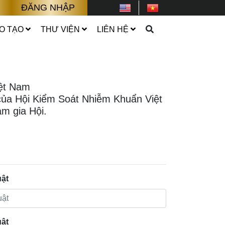
ĐĂNG NHẬP
O TẠO
THƯ VIỆN
LIÊN HỆ
iệt Nam
 của Hội Kiểm Soát Nhiễm Khuẩn Việt
m gia Hội.
uật
uật