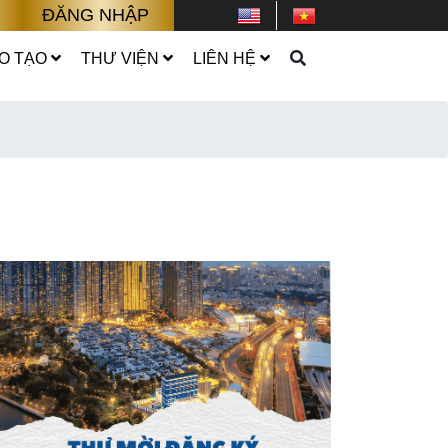
ĐĂNG NHẬP
O TẠO
THƯ VIỆN
LIÊN HỆ