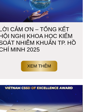
LỜI CẢM ƠN – TỔNG KẾT
HỘI NGHỊ KHOA HỌC KIỂM
SOÁT NHIỄM KHUẨN TP. HỒ
CHÍ MINH 2025
XEM THÊM