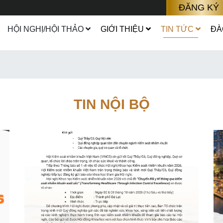
ĐĂNG KÝ
HỘI NGHỊ/HỘI THẢO
GIỚI THIỆU
TIN TỨC
ĐÀ
TIN NỘI BỘ