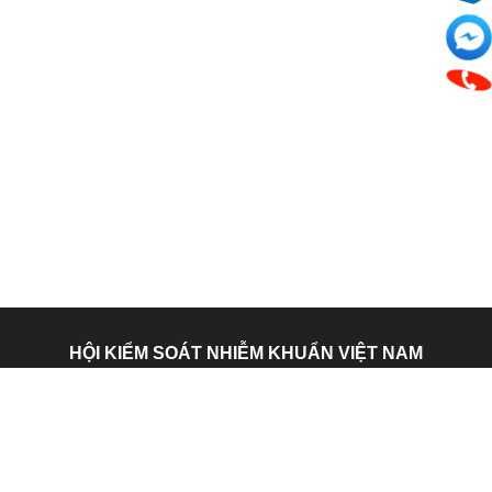
HỘI KIỂM SOÁT NHIỄM KHUẨN VIỆT NAM
Địa chỉ: 107 nội khu Mỹ Hưng, Phường Tân Hưng, Thành
Phố Hồ Chí Minh.
Email: admin@vnics.org