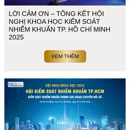
LỜI CẢM ƠN – TỔNG KẾT HỘI
NGHỊ KHOA HỌC KIỂM SOÁT
NHIỄM KHUẨN TP. HỒ CHÍ MINH
2025
XEM THÊM