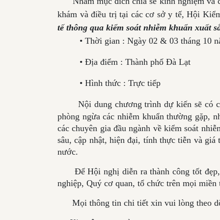
Nhằm mục đích chia sẻ kinh nghiệm và cập 
khám và điều trị tại các cơ sở y tế, Hội K
tế thông qua kiểm soát nhiễm khuẩn xuất s
• Thời gian : Ngày 02 & 03 tháng 10 nă
• Địa điểm : Thành phố Đà Lạt
• Hình thức : Trực tiếp
Nội dung chương trình dự kiến sẽ có c
phòng ngừa các nhiễm khuẩn thường gặp, nhi
các chuyên gia đầu ngành về kiểm soát nhiễ
sâu, cập nhật, hiện đại, tính thực tiễn và gi
nước.
Để Hội nghị diễn ra thành công tốt đẹp,
nghiệp, Quý cơ quan, tổ chức trên mọi miền
Mọi thông tin chi tiết xin vui lòng theo dõ