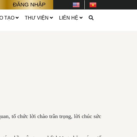
ĐĂNG NHẬP
O TẠO
THƯ VIỆN
LIÊN HỆ
, tổ chức lời chào trân trọng, lời chúc sức