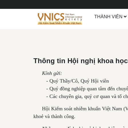
HỘI NGHỊ/HỘI THẢO
Thành viên
Tin tức
THÀNH VIÊN
Dành cho cá nhân
HỘI NGHỊ/HỘI THẢO 2024
Tin Nội Bộ
Dành cho tổ chức
HỘI NGHỊ/HỘI THẢO 2025
Tin Công Nghệ Khoa Học
HỘI NGHỊ/HỘI THẢO 2026
Thông tin Hội nghị khoa học
Kính gửi:
- Quý Thầy/Cô, Quý Hội viên
- Quý đồng nghiệp quan tâm đến chuyên
- Các chuyên gia, quý cơ quan và tổ c
Hội Kiểm soát nhiễm khuẩn Việt Nam (VI
khoẻ và thành công.