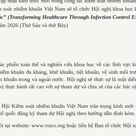
nhật kiến thức mới trong công tác kiểm soát nhiễm khuẩn 
iểm soát nhiễm khuẩn Việt Nam sẽ tổ chức Hội nghị khoa học
ắc” (Transforming Healthcare Through Infection Control E
m 2026 (Thứ Sáu và thứ Bảy)
ác phiên toàn thể và nghiên cứu khoa học về các lĩnh vực 
ễm khuẩn đa kháng, khử khuẩn, tiệt khuẩn, vệ sinh môi trườ
m khuẩn trong và ngoài nước. Hội nghị sẽ thực sự là một diễ
á trị thực hành rất cao với sự tham dự và chia sẻ của các bá
 Hội Kiểm soát nhiễm khuẩn Việt Nam trân trọng kính mời
 tổ quốc đăng ký tham dự Hội nghị theo hướng dẫn đính kèm.
i tại website: www.vnics.org hoặc liên hệ Ban tổ chức Hội 