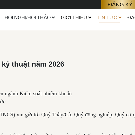
ĐĂNG KÝ
HỘI NGHỊ/HỘI THẢO
GIỚI THIỆU
TIN TỨC
ĐÀ
 kỹ thuật năm 2026
 ngành Kiểm soát nhiễm khuẩn
hức
NCS) xin gửi tới Quý Thầy/Cô, Quý đồng nghiệp, Quý cơ quan