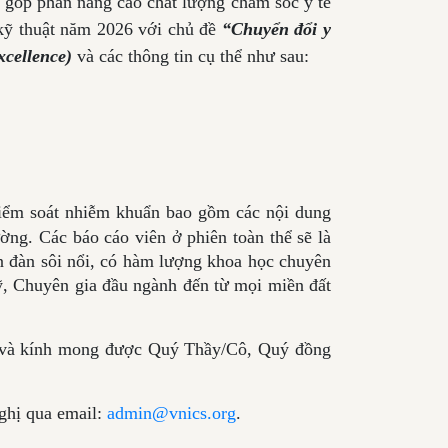
góp phần nâng cao chất lượng chăm sóc y tế
 kỹ thuật năm 2026 với chủ đề
“Chuyển đổi y
xcellence)
và các thông tin cụ thể như sau:
kiểm soát nhiễm khuẩn bao gồm các nội dung
ng. Các báo cáo viên ở phiên toàn thể sẽ là
n đàn sôi nổi, có hàm lượng khoa học chuyên
c sỹ, Chuyên gia đầu ngành đến từ mọi miền đất
 và kính mong được Quý Thầy/Cô, Quý đồng
nghị qua email:
admin@vnics.org
.